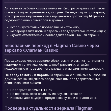
Актуальная рабочая ссылка помогает быстро открыть сайт, если
основной адрес временно недоступен. Перед входом проверьте,
что страница загружается по защищённому протоколу
https
и не
содержит лишних символов в домене.
используйте только проверенные источники;
не передавайте логин и пароль на подозрительных страницах;
играйте ответственно
и соблюдайте законы вашей страны.
Безопасный переход в Flagman Casino через
зеркало Флагман Казино
Перед входом через зеркало убедитесь, что ссылка получена из
надежного источника: официальной рассылки, службы
поддержки или проверенного раздела с актуальными адресами.
Не вводите логин и пароль
на страницах с ошибками в названии
домена, без защищенного соединения или с подозрительными
всплывающими окнами.
Проверьте наличие HTTPS.
Не переходите по ссылкам из случайных чатов.
Используйте двухфакторную защиту, если она доступна.
Проверка актуальности зеркала Flagman