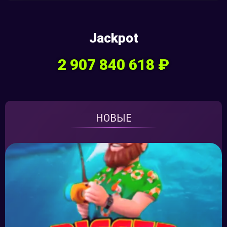
Jackpot
2 907 840 618 ₽
НОВЫЕ